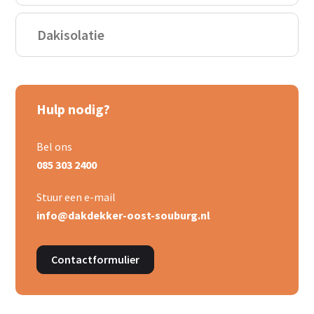
Dakisolatie
Hulp nodig?
Bel ons
085 303 2400
Stuur een e-mail
info@dakdekker-oost-souburg.nl
Contactformulier